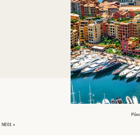
Půvo
NE01
»