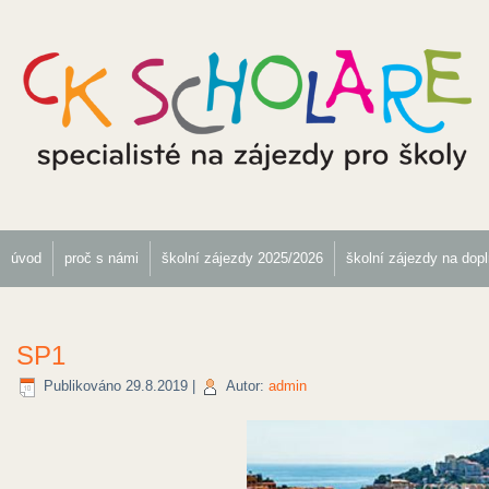
úvod
proč s námi
školní zájezdy 2025/2026
školní zájezdy na dop
SP1
Publikováno
29.8.2019
|
Autor:
admin