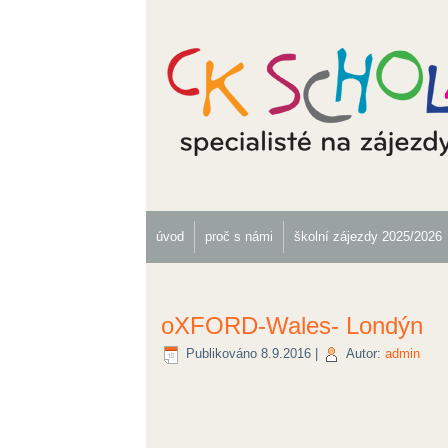
úvod
proč s námi
školní zájezdy 2025/2026
oXFORD-Wales- Londýn
Publikováno
8.9.2016
|
Autor:
admin