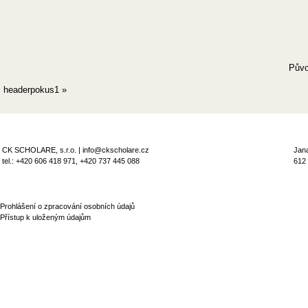
Půvo
headerpokus1
»
CK SCHOLARE, s.r.o. | info@ckscholare.cz
Jan
tel.: +420 606 418 971, +420 737 445 088
612
Prohlášení o zpracování osobních údajů
Přístup k uloženým údajům