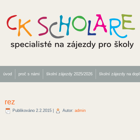
úvod
proč s námi
školní zájezdy 2025/2026
školní zájezdy na dop
rez
Publikováno
2.2.2015
|
Autor:
admin